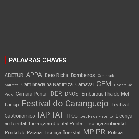
PALAVRAS CHAVES
APPA
ADETUR
Beto Richa
Bombeiros
Caminhada da
CEM
Caminhada na Natureza
Carnaval
Natureza
Chácara São
DER
Câmara Pontal
DNOS
Embarque Ilha do Mel
Pedro
Festival do Caranguejo
Faciap
Festival
IAP
IAT
Gastronômico
ITCG
Licença
João Neto e Frederico
ambiental
Licença ambiental Pontal
Licença ambiental
MP PR
Pontal do Paraná
Licença florestal
Policia