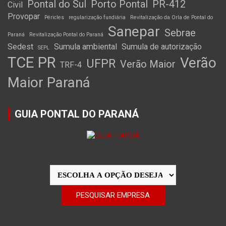
Pontal do Sul
Porto Pontal
PR-412
Civil
Provopar
Péricles
regularização fundiária
Revitalização da Orla de Pontal do
Sanepar
Sebrae
Paraná
Revitalização Pontal do Paraná
Sedest
Sumula ambiental
Sumula de autorização
SEPL
TCE PR
Verão
UFPR
Verão Maior
TRF-4
Maior Paraná
GUIA PONTAL DO PARANÁ