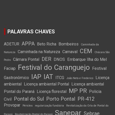
PALAVRAS CHAVES
APPA
ADETUR
Beto Richa
Bombeiros
Caminhada da
CEM
Caminhada na Natureza
Carnaval
Natureza
Chácara São
DER
Câmara Pontal
DNOS
Embarque Ilha do Mel
Pedro
Festival do Caranguejo
Faciap
Festival
IAP
IAT
Gastronômico
ITCG
Licença
João Neto e Frederico
ambiental
Licença ambiental Pontal
Licença ambiental
MP PR
Pontal do Paraná
Licença florestal
Policia
Pontal do Sul
Porto Pontal
PR-412
Civil
Provopar
Péricles
regularização fundiária
Revitalização da Orla de Pontal do
Sanepar
Sebrae
Paraná
Revitalização Pontal do Paraná