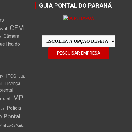
GUIA PONTAL DO PARANÁ
os
CEM
aval
Câmara
e
e Ilha do
ITCG
NPI
João
l
Licença
biental
MP
restal
Policia
nga
o Pontal
vitalização Pontal