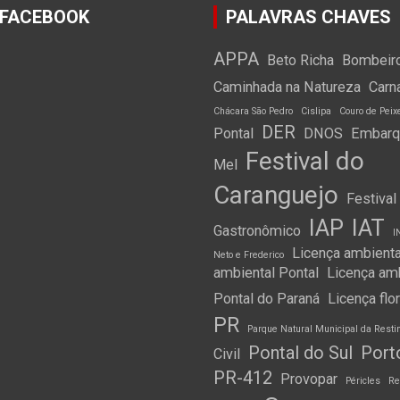
 FACEBOOK
PALAVRAS CHAVES
APPA
Beto Richa
Bombeir
Caminhada na Natureza
Carn
Chácara São Pedro
Cislipa
Couro de Peix
DER
Pontal
DNOS
Embarqu
Festival do
Mel
Caranguejo
Festival
IAP
IAT
Gastronômico
I
Licença ambienta
Neto e Frederico
ambiental Pontal
Licença am
Pontal do Paraná
Licença flo
PR
Parque Natural Municipal da Resti
Pontal do Sul
Port
Civil
PR-412
Provopar
Péricles
Re