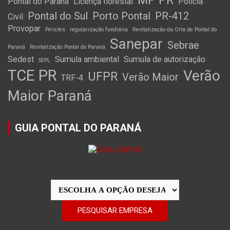
MP PR
Pontal do Paraná
Licença florestal
Policia
Pontal do Sul
Porto Pontal
PR-412
Civil
Provopar
Péricles
regularização fundiária
Revitalização da Orla de Pontal do
Sanepar
Sebrae
Paraná
Revitalização Pontal do Paraná
Sedest
Sumula ambiental
Sumula de autorização
SEPL
TCE PR
Verão
UFPR
Verão Maior
TRF-4
Maior Paraná
GUIA PONTAL DO PARANÁ