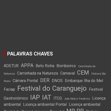
PALAVRAS CHAVES
APPA
ADETUR
Beto Richa
Bombeiros
Caminhada da
CEM
Caminhada na Natureza
Carnaval
Natureza
Chácara São
DER
Câmara Pontal
DNOS
Embarque Ilha do Mel
Pedro
Festival do Caranguejo
Faciap
Festival
IAP
IAT
Gastronômico
ITCG
Licença
João Neto e Frederico
ambiental
Licença ambiental Pontal
Licença ambiental