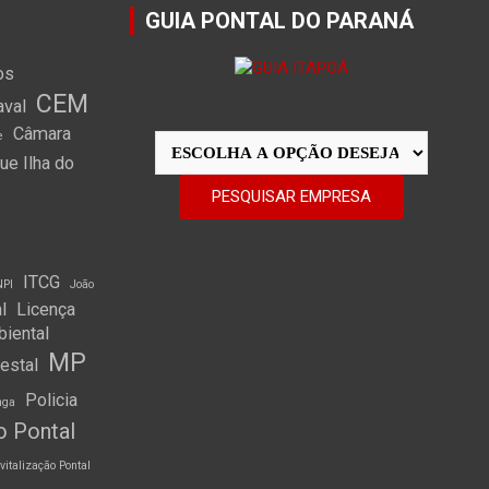
GUIA PONTAL DO PARANÁ
os
CEM
aval
Câmara
e
e Ilha do
ITCG
NPI
João
l
Licença
biental
MP
restal
Policia
nga
o Pontal
vitalização Pontal