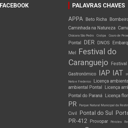
 FACEBOOK
PALAVRAS CHAVES
APPA
Beto Richa
Bombeir
Caminhada na Natureza
Carn
Chácara São Pedro
Cislipa
Couro de Peix
DER
Pontal
DNOS
Embarqu
Festival do
Mel
Caranguejo
Festival
IAP
IAT
Gastronômico
I
Licença ambienta
Neto e Frederico
ambiental Pontal
Licença am
Pontal do Paraná
Licença flo
PR
Parque Natural Municipal da Resti
Pontal do Sul
Port
Civil
PR-412
Provopar
Péricles
Re