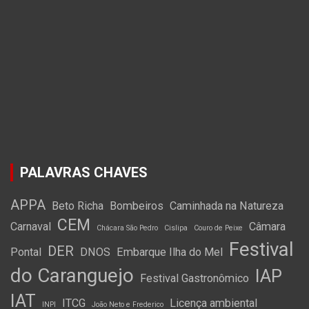
PALAVRAS CHAVES
APPA
Beto Richa
Bombeiros
Caminhada na Natureza
CEM
Carnaval
Câmara
Chácara São Pedro
Cislipa
Couro de Peixe
Festival
DER
Pontal
DNOS
Embarque Ilha do Mel
do Caranguejo
IAP
Festival Gastronômico
IAT
ITCG
Licença ambiental
INPI
João Neto e Frederico