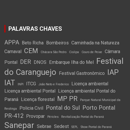
PALAVRAS CHAVES
APPA
Beto Richa
Bombeiros
Caminhada na Natureza
CEM
Carnaval
Câmara
Chácara São Pedro
Cislipa
Couro de Peixe
Festival
DER
Pontal
DNOS
Embarque Ilha do Mel
do Caranguejo
IAP
Festival Gastronômico
IAT
ITCG
Licença ambiental
INPI
João Neto e Frederico
Licença ambiental Pontal
Licença ambiental Pontal do
MP PR
Paraná
Licença florestal
Parque Natural Municipal da
Pontal do Sul
Porto Pontal
Policia Civil
Restinga
PR-412
Provopar
Péricles
Revitalização Pontal do Paraná
Sanepar
Sebrae
Sedest
SEPL
Show Pontal do Paraná