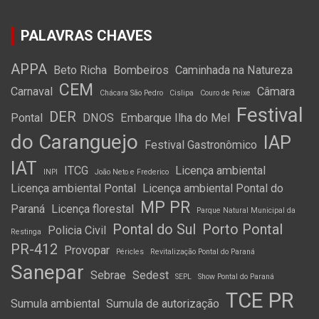
PALAVRAS CHAVES
APPA
Beto Richa
Bombeiros
Caminhada na Natureza
CEM
Carnaval
Câmara
Chácara São Pedro
Cislipa
Couro de Peixe
Festival
DER
Pontal
DNOS
Embarque Ilha do Mel
do Caranguejo
IAP
Festival Gastronômico
IAT
ITCG
Licença ambiental
INPI
João Neto e Frederico
Licença ambiental Pontal
Licença ambiental Pontal do
MP PR
Paraná
Licença florestal
Parque Natural Municipal da
Pontal do Sul
Porto Pontal
Policia Civil
Restinga
PR-412
Provopar
Péricles
Revitalização Pontal do Paraná
Sanepar
Sebrae
Sedest
SEPL
Show Pontal do Paraná
TCE PR
Sumula ambiental
Sumula de autorização