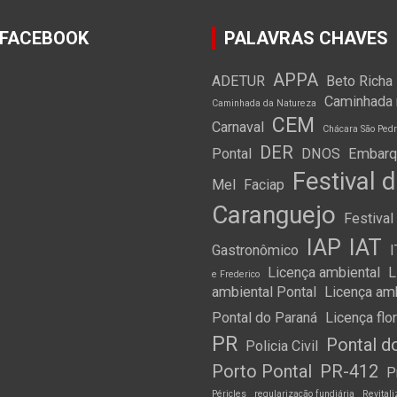
 FACEBOOK
PALAVRAS CHAVES
APPA
ADETUR
Beto Richa
Caminhada 
Caminhada da Natureza
CEM
Carnaval
Chácara São Pedr
DER
Pontal
DNOS
Embarqu
Festival 
Mel
Faciap
Caranguejo
Festival
IAP
IAT
Gastronômico
Licença ambiental
L
e Frederico
ambiental Pontal
Licença am
Pontal do Paraná
Licença flo
PR
Pontal d
Policia Civil
Porto Pontal
PR-412
P
Péricles
regularização fundiária
Revital