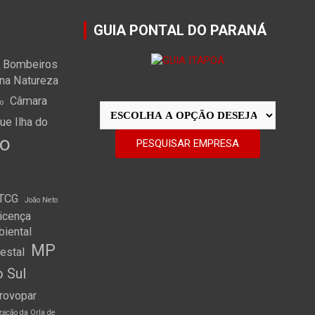
GUIA PONTAL DO PARANÁ
Bombeiros
na Natureza
Câmara
o
e Ilha do
do
ITCG
João Neto
icença
biental
MP
restal
o Sul
rovopar
ização da Orla de