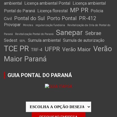
ambiental
Licença ambiental Pontal
Licença ambiental
MP PR
Pontal do Paraná
Licença florestal
Policia
Pontal do Sul
Porto Pontal
PR-412
Civil
Provopar
Péricles
regularização fundiária
Revitalização da Orla de Pontal do
Sanepar
Sebrae
Paraná
Revitalização Pontal do Paraná
Sedest
Sumula ambiental
Sumula de autorização
SEPL
TCE PR
Verão
UFPR
Verão Maior
TRF-4
Maior Paraná
GUIA PONTAL DO PARANÁ