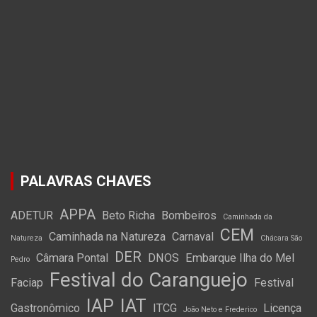
PALAVRAS CHAVES
APPA
ADETUR
Beto Richa
Bombeiros
Caminhada da
CEM
Caminhada na Natureza
Carnaval
Natureza
Chácara São
DER
Câmara Pontal
DNOS
Embarque Ilha do Mel
Pedro
Festival do Caranguejo
Faciap
Festival
IAP
IAT
Gastronômico
ITCG
Licença
João Neto e Frederico