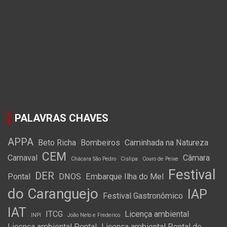
PALAVRAS CHAVES
APPA
Beto Richa
Bombeiros
Caminhada na Natureza
CEM
Carnaval
Câmara
Chácara São Pedro
Cislipa
Couro de Peixe
Festival
DER
Pontal
DNOS
Embarque Ilha do Mel
do Caranguejo
IAP
Festival Gastronômico
IAT
ITCG
Licença ambiental
INPI
João Neto e Frederico
Licença ambiental Pontal
Licença ambiental Pontal do