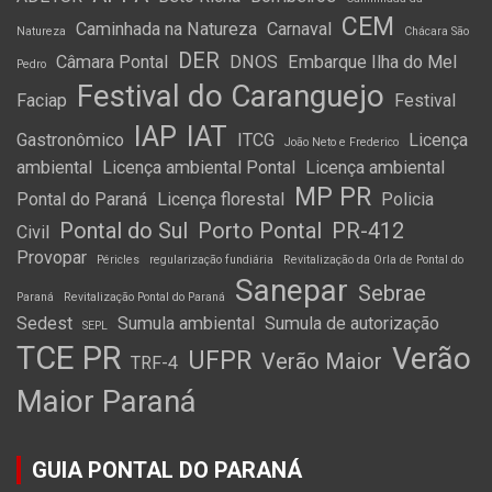
CEM
Caminhada na Natureza
Carnaval
Natureza
Chácara São
DER
Câmara Pontal
DNOS
Embarque Ilha do Mel
Pedro
Festival do Caranguejo
Faciap
Festival
IAP
IAT
Gastronômico
ITCG
Licença
João Neto e Frederico
ambiental
Licença ambiental Pontal
Licença ambiental
MP PR
Pontal do Paraná
Licença florestal
Policia
Pontal do Sul
Porto Pontal
PR-412
Civil
Provopar
Péricles
regularização fundiária
Revitalização da Orla de Pontal do
Sanepar
Sebrae
Paraná
Revitalização Pontal do Paraná
Sedest
Sumula ambiental
Sumula de autorização
SEPL
TCE PR
Verão
UFPR
Verão Maior
TRF-4
Maior Paraná
GUIA PONTAL DO PARANÁ