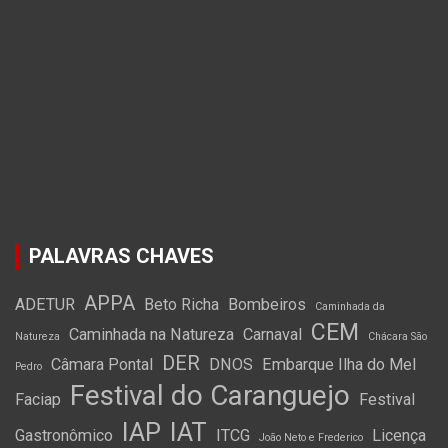
PALAVRAS CHAVES
APPA
ADETUR
Beto Richa
Bombeiros
Caminhada da
CEM
Caminhada na Natureza
Carnaval
Natureza
Chácara São
DER
Câmara Pontal
DNOS
Embarque Ilha do Mel
Pedro
Festival do Caranguejo
Faciap
Festival
IAP
IAT
Gastronômico
ITCG
Licença
João Neto e Frederico