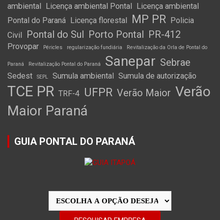
ambiental
Licença ambiental Pontal
Licença ambiental
MP PR
Pontal do Paraná
Licença florestal
Policia
Pontal do Sul
Porto Pontal
PR-412
Civil
Provopar
Péricles
regularização fundiária
Revitalização da Orla de Pontal do
Sanepar
Sebrae
Paraná
Revitalização Pontal do Paraná
Sedest
Sumula ambiental
Sumula de autorização
SEPL
TCE PR
Verão
UFPR
Verão Maior
TRF-4
Maior Paraná
GUIA PONTAL DO PARANÁ