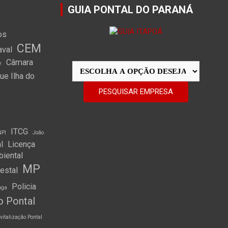
GUIA PONTAL DO PARANÁ
os
CEM
aval
Câmara
e
e Ilha do
ITCG
NPI
João
l
Licença
biental
MP
restal
Policia
nga
o Pontal
vitalização Pontal