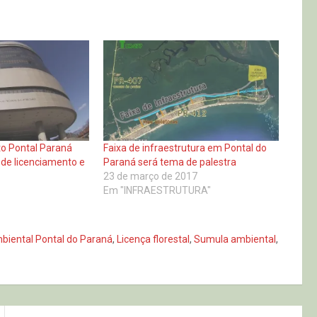
to Pontal Paraná
Faixa de infraestrutura em Pontal do
 de licenciamento e
Paraná será tema de palestra
23 de março de 2017
Em "INFRAESTRUTURA"
biental Pontal do Paraná
,
Licença florestal
,
Sumula ambiental
,