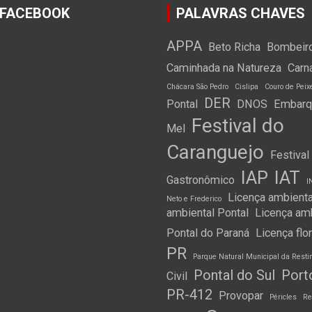
 FACEBOOK
PALAVRAS CHAVES
APPA
Beto Richa
Bombeir
Caminhada na Natureza
Carn
Chácara São Pedro
Cislipa
Couro de Peix
DER
Pontal
DNOS
Embarqu
Festival do
Mel
Caranguejo
Festival
IAP
IAT
Gastronômico
I
Licença ambienta
Neto e Frederico
ambiental Pontal
Licença am
Pontal do Paraná
Licença flo
PR
Parque Natural Municipal da Resti
Pontal do Sul
Port
Civil
PR-412
Provopar
Péricles
Re